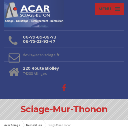
MENU
06-79-89-06-73
06-75-23-92-47
devis@acar-sciage.fr
220 Route Biolley
74200 Allinges
Sciage-Mur-Thonon
Acar Sciage
Démolition
Sciage-Mur-Thonon