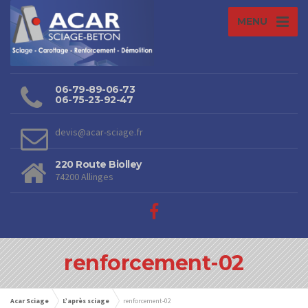
MENU
06-79-89-06-73
06-75-23-92-47
devis@acar-sciage.fr
220 Route Biolley
74200 Allinges
renforcement-02
Acar Sciage
L’après sciage
renforcement-02