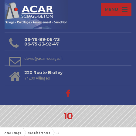
MENU
06-79-89-06-73
06-75-23-92-47
devis@acar-sciage.fr
220 Route Biolley
74200 Allinges
10
Acar Sciage
Nos références
10