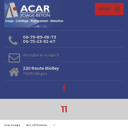
MENU
06-79-89-06-73
06-75-23-92-47
devis@acar-sciage.fr
220 Route Biolley
74200 Allinges
11
Acar Sciage
Nos références
11