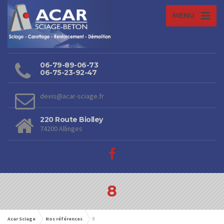
MENU
06-79-89-06-73
06-75-23-92-47
devis@acar-sciage.fr
220 Route Biolley
74200 Allinges
8
Acar Sciage
Nos références
8