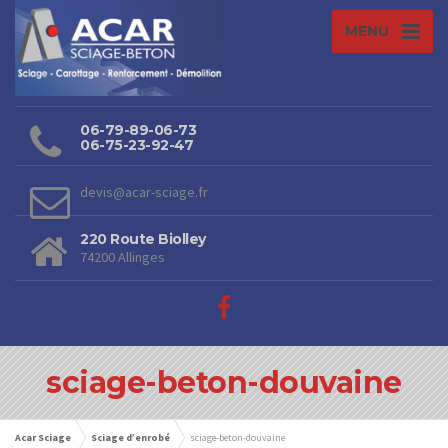
MENU
06-79-89-06-73
06-75-23-92-47
devis@acar-sciage.fr
220 Route Biolley
74200 Allinges
sciage-beton-douvaine
Acar Sciage
Sciage d’enrobé
sciage-beton-douvaine