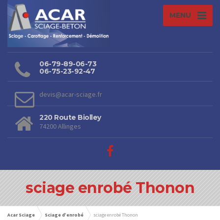
MENU
06-79-89-06-73
06-75-23-92-47
devis@acar-sciage.fr
220 Route Biolley
74200 Allinges
sciage enrobé Thonon
Acar Sciage
Sciage d’enrobé
sciage enrobé Thonon